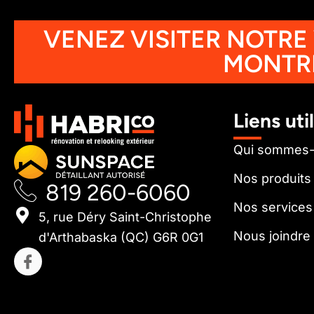
VENEZ VISITER NOTRE
MONTR
Liens uti
Qui sommes
Nos produits
819 260-6060
Nos services
5, rue Déry Saint-Christophe
Nous joindre
d'Arthabaska (QC) G6R 0G1
I
c
o
n
-