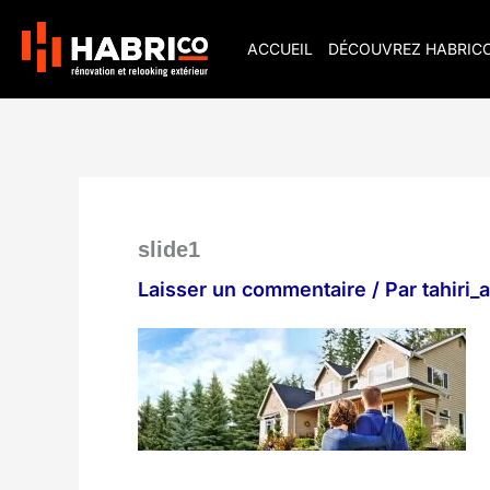
Aller
au
ACCUEIL
DÉCOUVREZ HABRIC
contenu
slide1
Laisser un commentaire
/ Par
tahiri