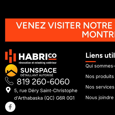
VENEZ VISITER NOTRE
MONTR
Liens uti
Qui sommes
Nos produits
819 260-6060
Nos services
5, rue Déry Saint-Christophe
Nous joindre
d'Arthabaska (QC) G6R 0G1
I
c
o