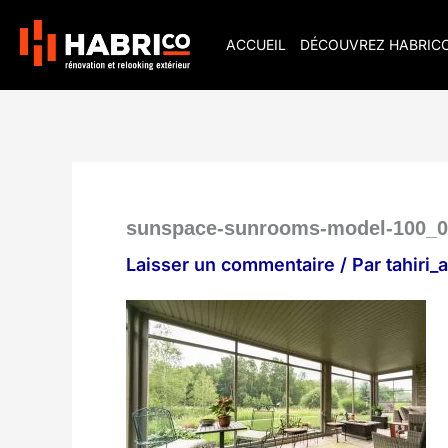
Aller
au
ACCUEIL
DÉCOUVREZ HABRIC
contenu
sunspace-sunrooms-model-100_0
Laisser un commentaire
/ Par
tahiri