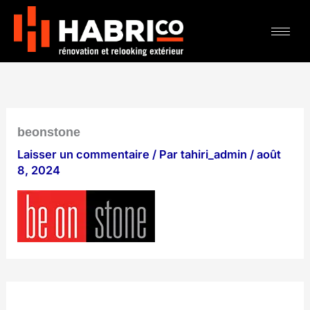
Aller
au
contenu
beonstone
Laisser un commentaire
/ Par
tahiri_admin
/
août
8, 2024