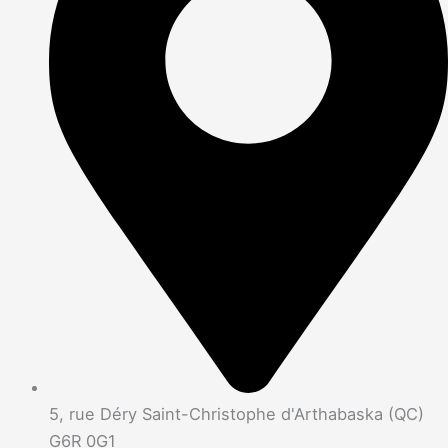
5, rue Déry Saint-Christophe d'Arthabaska (QC)
G6R 0G1