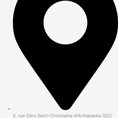
5, rue Déry Saint-Christophe d'Arthabaska (QC)