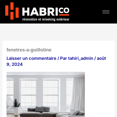
Aller
au
contenu
fenetres-a-guillotine
Laisser un commentaire
/ Par
tahiri_admin
/
août
9, 2024