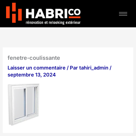
Aller
au
contenu
fenetre-coulissante
Laisser un commentaire
/ Par
tahiri_admin
/
septembre 13, 2024