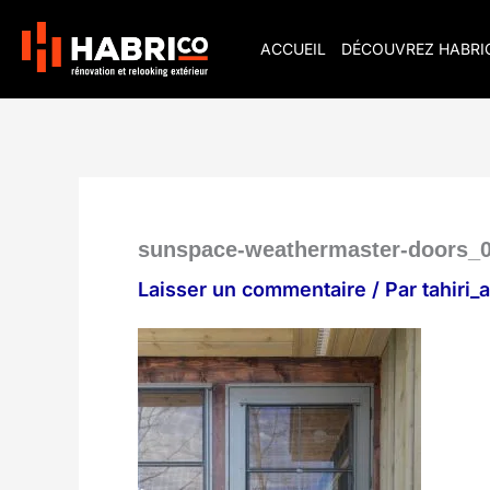
Aller
au
ACCUEIL
DÉCOUVREZ HABRI
contenu
sunspace-weathermaster-doors_
Laisser un commentaire
/ Par
tahiri