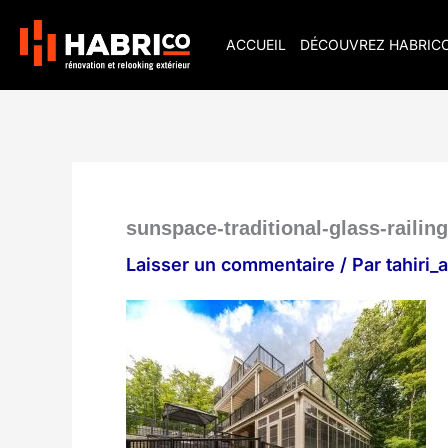
Aller
au
ACCUEIL
DÉCOUVREZ HABRIC
contenu
sunspace-traditional-glass-railin
Laisser un commentaire
/ Par
tahiri