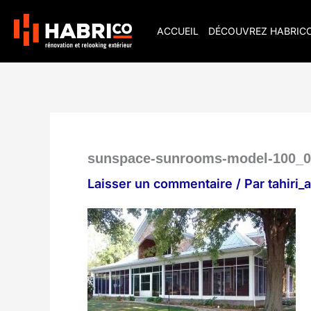
Aller
au
ACCUEIL
DÉCOUVREZ HABRIC
contenu
sunspace-sunrooms-model-100_0
Laisser un commentaire
/ Par
tahiri