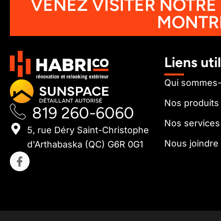
VENEZ VISITER NOTRE
MONTR
Liens uti
Qui sommes
Nos produits
819 260-6060
Nos services
5, rue Déry Saint-Christophe
Nous joindre
d'Arthabaska (QC) G6R 0G1
I
c
o
n
-
f
a