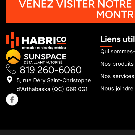
VENEZ VISITER NOTRE
MONTR
Liens uti
Qui sommes
Nos produits
819 260-6060
Nos services
5, rue Déry Saint-Christophe
Nous joindre
d'Arthabaska (QC) G6R 0G1
I
c
o
n
-
f
a