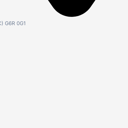
QC) G6R 0G1