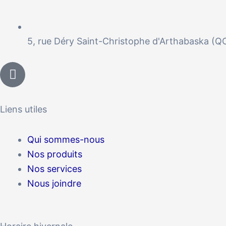
5, rue Déry Saint-Christophe d'Arthabaska (
I
c
o
n
Liens utiles
-
f
Qui sommes-nous
a
c
Nos produits
e
Nos services
b
Nous joindre
o
o
k